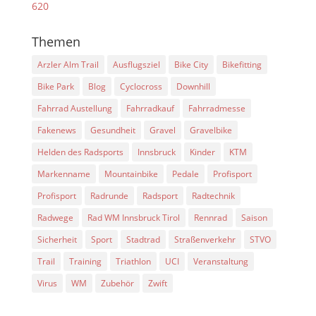
620
Themen
Arzler Alm Trail
Ausflugsziel
Bike City
Bikefitting
Bike Park
Blog
Cyclocross
Downhill
Fahrrad Austellung
Fahrradkauf
Fahrradmesse
Fakenews
Gesundheit
Gravel
Gravelbike
Helden des Radsports
Innsbruck
Kinder
KTM
Markenname
Mountainbike
Pedale
Profisport
Profisport
Radrunde
Radsport
Radtechnik
Radwege
Rad WM Innsbruck Tirol
Rennrad
Saison
Sicherheit
Sport
Stadtrad
Straßenverkehr
STVO
Trail
Training
Triathlon
UCI
Veranstaltung
Virus
WM
Zubehör
Zwift