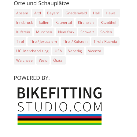
Orte und Schauplätze
Absam
Arzl
Bayern
Gnadenwald
Hall
Hawaii
Innsbruck
Italien
Kaunertal
Kirchbichl
Kitzbühel
Kufstein
München
New York
Schweiz
Sölden
Tirol
Tirol/ Jerusalem
Tirol / Kufstein
Tirol / Ruanda
UCI Merchandising
USA
Venedig
Vicenza
Walchsee
Wels
Ötztal
POWERED BY: