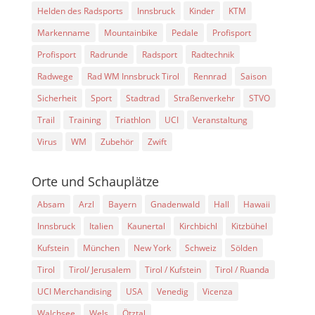
Helden des Radsports
Innsbruck
Kinder
KTM
Markenname
Mountainbike
Pedale
Profisport
Profisport
Radrunde
Radsport
Radtechnik
Radwege
Rad WM Innsbruck Tirol
Rennrad
Saison
Sicherheit
Sport
Stadtrad
Straßenverkehr
STVO
Trail
Training
Triathlon
UCI
Veranstaltung
Virus
WM
Zubehör
Zwift
Orte und Schauplätze
Absam
Arzl
Bayern
Gnadenwald
Hall
Hawaii
Innsbruck
Italien
Kaunertal
Kirchbichl
Kitzbühel
Kufstein
München
New York
Schweiz
Sölden
Tirol
Tirol/ Jerusalem
Tirol / Kufstein
Tirol / Ruanda
UCI Merchandising
USA
Venedig
Vicenza
Walchsee
Wels
Ötztal