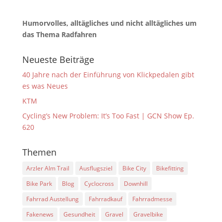
Humorvolles, alltägliches und nicht alltägliches um
das Thema Radfahren
Neueste Beiträge
40 Jahre nach der Einführung von Klickpedalen gibt
es was Neues
KTM
Cycling’s New Problem: It’s Too Fast | GCN Show Ep.
620
Themen
Arzler Alm Trail
Ausflugsziel
Bike City
Bikefitting
Bike Park
Blog
Cyclocross
Downhill
Fahrrad Austellung
Fahrradkauf
Fahrradmesse
Fakenews
Gesundheit
Gravel
Gravelbike