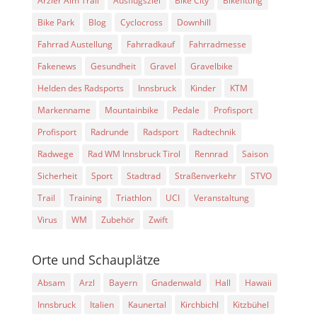
Arzler Alm Trail
Ausflugsziel
Bike City
Bikefitting
Bike Park
Blog
Cyclocross
Downhill
Fahrrad Austellung
Fahrradkauf
Fahrradmesse
Fakenews
Gesundheit
Gravel
Gravelbike
Helden des Radsports
Innsbruck
Kinder
KTM
Markenname
Mountainbike
Pedale
Profisport
Profisport
Radrunde
Radsport
Radtechnik
Radwege
Rad WM Innsbruck Tirol
Rennrad
Saison
Sicherheit
Sport
Stadtrad
Straßenverkehr
STVO
Trail
Training
Triathlon
UCI
Veranstaltung
Virus
WM
Zubehör
Zwift
Orte und Schauplätze
Absam
Arzl
Bayern
Gnadenwald
Hall
Hawaii
Innsbruck
Italien
Kaunertal
Kirchbichl
Kitzbühel