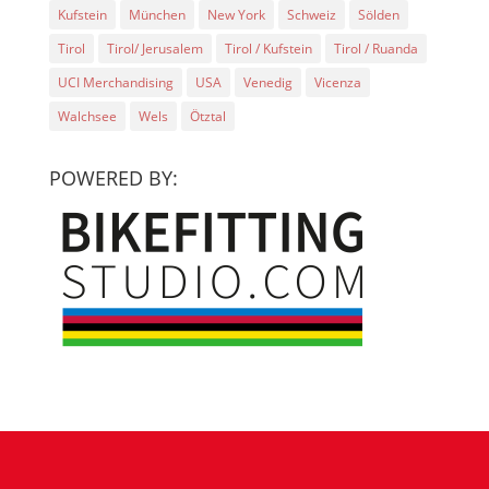
Kufstein
München
New York
Schweiz
Sölden
Tirol
Tirol/ Jerusalem
Tirol / Kufstein
Tirol / Ruanda
UCI Merchandising
USA
Venedig
Vicenza
Walchsee
Wels
Ötztal
POWERED BY: